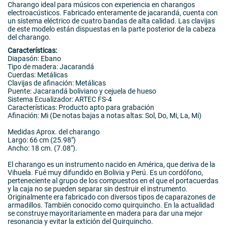
Charango ideal para músicos con experiencia en charangos
electroacústicos. Fabricado enteramente de jacarandá, cuenta con
un sistema eléctrico de cuatro bandas de alta calidad. Las clavijas
de este modelo están dispuestas en la parte posterior de la cabeza
del charango.
Características:
Diapasón: Ebano
Tipo de madera: Jacarandá
Cuerdas: Metálicas
Clavijas de afinación: Metálicas
Puente: Jacarandá boliviano y cejuela de hueso
Sistema Ecualizador: ARTEC FS-4
Características: Producto apto para grabación
Afinación: Mi (De notas bajas a notas altas: Sol, Do, Mi, La, Mi)
Medidas Aprox. del charango
Largo: 66 cm (25.98")
Ancho: 18 cm. (7.08").
El charango es un instrumento nacido en América, que deriva de la
Vihuela. Fué muy difundido en Bolivia y Perú. Es un cordófono,
perteneciente al grupo de los compuestos en el que el portacuerdas
y la caja no se pueden separar sin destruir el instrumento.
Originalmente era fabricado con diversos tipos de caparazones de
armadillos. También conocido como quirquincho. En la actualidad
se construye mayoritariamente en madera para dar una mejor
resonancia y evitar la extición del Quirquincho.