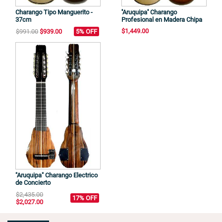
Charango Tipo Manguerito -
''Aruquipa'' Charango
37cm
Profesional en Madera Chipa
$1,449.00
$991.00
$939.00
5% OFF
"Aruquipa" Charango Electrico
de Concierto
$2,435.00
17% OFF
$2,027.00