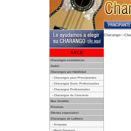
>>
Charango
Cha
SALE
Charangos económicos
Outlet
Charangos por Habilidad
- Charangos para Principiantes
- Charangos Semi- Profesionales
- Charangos Profesionales
- Charangos de Concierto
Mas Vendido
Premium
Ofertas especiales!
Charangos de Luthiers
- Aruquipa
- Mario Figueroa