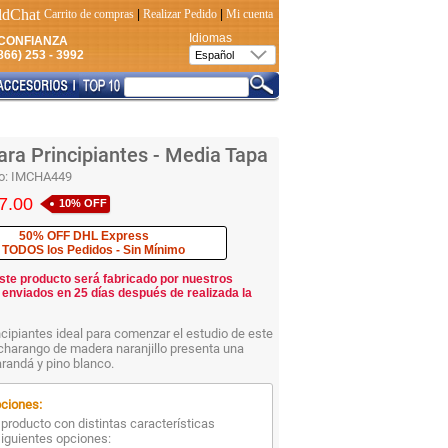
Carrito de compras
|
Realizar Pedido
|
Mi cuenta
Idiomas
CONFIANZA
66) 253 - 3992
ra Principiantes - Media Tapa
o:
IMCHA449
7.00
10% OFF
50% OFF DHL Express
 TODOS los Pedidos - Sin Mínimo
ste producto será fabricado por nuestros
 enviados en 25 días después de realizada la
cipiantes ideal para comenzar el estudio de este
charango de madera naranjillo presenta una
randá y pino blanco.
ciones:
producto con distintas características
siguientes opciones: