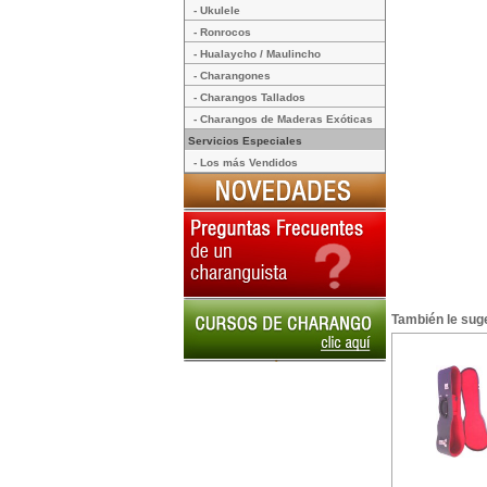
- Ukulele
- Ronrocos
- Hualaycho / Maulincho
- Charangones
- Charangos Tallados
- Charangos de Maderas Exóticas
Servicios Especiales
- Los más Vendidos
También le suge