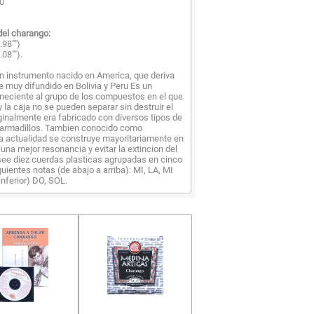
40
del charango:
.98"")
08"").
n instrumento nacido en America, que deriva
ue muy difundido en Bolivia y Peru Es un
neciente al grupo de los compuestos en el que
 la caja no se pueden separar sin destruir el
ginalmente era fabricado con diversos tipos de
armadillos. Tambien conocido como
la actualidad se construye mayoritariamente en
una mejor resonancia y evitar la extincion del
see diez cuerdas plasticas agrupadas en cinco
uientes notas (de abajo a arriba): MI, LA, MI
inferior) DO, SOL.