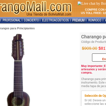
COMPRE CON 
US TOLL FREE: 1(8
rangos para Principiantes
Charango pa
Código de Product
$909.00
$81
En
Muy importante: E
artesanos y serán
compra.
Charango para prin
instrumento. Este 
media tapa de jaca
Selección de Op
Si Ud. Desea un 
seleccione las 