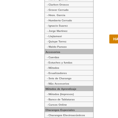
- Clarken Orosco
- Grover Cerrudo
- Hnos. Garcia
- Humberto Cerrudo
- Ignacio Suarez
- Jorge Martinez
- Llajtamasi
- Quispe Torrez
- Waldo Panozo
Accesorios
- Cuerdas
- Estuches y fundas
- Métodos
- Ecualizadores
- Sets de Charango
- Más Accesorios
Métodos de Aprendizaje
- Métodos (Impresos)
- Banco de Tablaturas
- Cursos Online
Charangos Especiales
- Charangos Electroacústicos