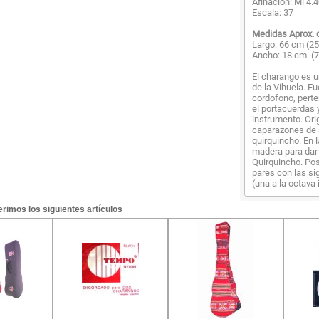
Afinación: Mi 4.
Escala: 37
Medidas Aprox. 
Largo: 66 cm (25
Ancho: 18 cm. (7.
El charango es u
de la Vihuela. F
cordofono, perte
el portacuerdas y
instrumento. Ori
caparazones de 
quirquincho. En 
madera para dar 
Quirquincho. Po
pares con las sig
(una a la octava 
rimos los siguientes artículos