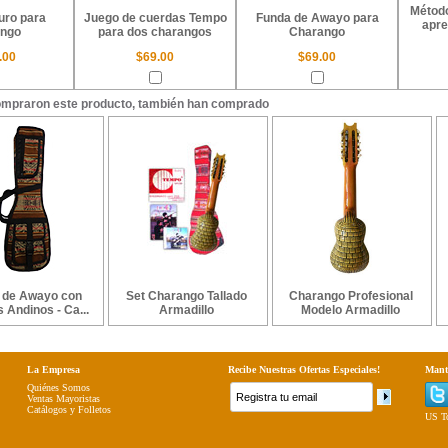
Método
uro para
Juego de cuerdas Tempo
Funda de Awayo para
apre
ngo
para dos charangos
Charango
.00
$69.00
$69.00
ompraron este producto, también han comprado
 de Awayo con
Set Charango Tallado
Charango Profesional
 Andinos - Ca...
Armadillo
Modelo Armadillo
La Empresa
Recibe Nuestras Ofertas Especiales!
Mant
Quiénes Somos
Ventas Mayoristas
Catálogos y Folletos
US To