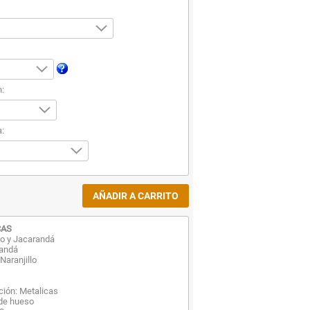
n:
:
CAS
co y Jacarandá
randá
Naranjillo
ación: Metalicas
 de hueso