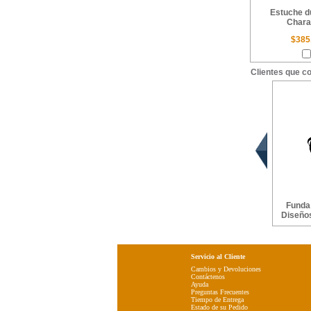
Estuche d
Chara
$385
Clientes que c
Funda
Diseños
Servicio al Cliente
Cambios y Devoluciones
Contáctenos
Ayuda
Preguntas Frecuentes
Tiempo de Entrega
Estado de su Pedido