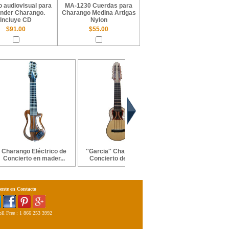
 audiovisual para
MA-1230 Cuerdas para
nder Charango.
Charango Medina Artigas
Incluye CD
Nylon
$91.00
$55.00
Charango Eléctrico de
''Garcia'' Charango de
OFERTA 3x2: Cuerd
Concierto en mader...
Concierto de Quin...
entorchadas Medina A
ente en Contacto
ll Free : 1 866 253 3992