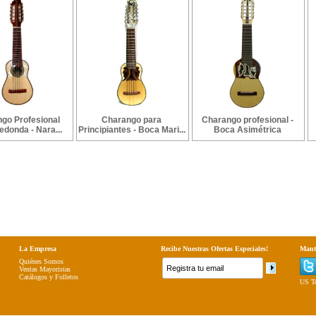
go Profesional
Charango para
Charango profesional -
donda - Nara...
Principiantes - Boca Mari...
Boca Asimétrica
La Empresa
Recibe Nuestras Ofertas Especiales!
Mant
Quiénes Somos
Ventas Mayoristas
Catálogos y Folletos
US To