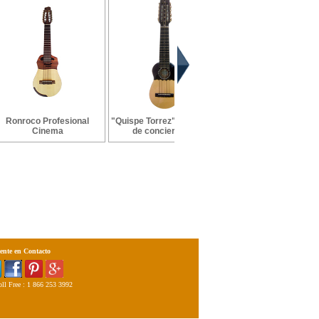
Ronroco Profesional
"Quispe Torrez" Charango
Método ABC del Char
Cinema
de concierto - ...
- Ernesto Cavour
ente en Contacto
ll Free : 1 866 253 3992