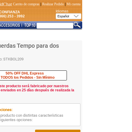
Carrito de compras
|
Realizar Pedido
|
Mi cuenta
Idiomas
CONFIANZA
66) 253 - 3992
uerdas Tempo para dos
o:
STKBOL209
50% OFF DHL Express
 TODOS los Pedidos - Sin Mínimo
ste producto será fabricado por nuestros
 enviados en 25 días después de realizada la
ciones:
producto con distintas características
siguientes opciones: