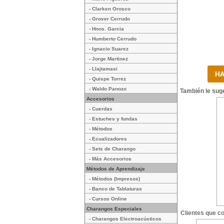
- Clarken Orosco
- Grover Cerrudo
- Hnos. Garcia
- Humberto Cerrudo
- Ignacio Suarez
- Jorge Martinez
- Llajtamasi
- Quispe Torrez
- Waldo Panozo
También le suge
Accesorios
- Cuerdas
- Estuches y fundas
- Métodos
- Ecualizadores
- Sets de Charango
- Más Accesorios
Métodos de Aprendizaje
- Métodos (Impresos)
- Banco de Tablaturas
- Cursos Online
Charangos Especiales
Clientes que c
- Charangos Electroacústicos