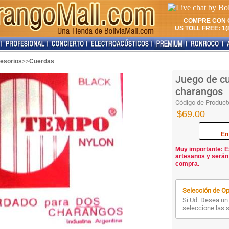
COMPRE CON 
US TOLL FREE: 1(8
>>
esorios
Cuerdas
Juego de c
charangos
Código de Product
$69.00
En
Muy importante: E
artesanos y serán
compra.
Selección de Op
Si Ud. Desea un 
seleccione las 