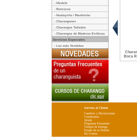
- Ukulele
- Ronrocos
- Hualaycho / Maulincho
- Charangones
- Charangos Tallados
- Charangos de Maderas Exóticas
Servicios Especiales
- Los más Vendidos
Charan
Boca Re
Servicio al Cliente
Cambios y Devoluciones
Contáctenos
Ayuda
Preguntas Frecuentes
Tiempo de Entrega
Estado de su Pedido
Mi Cuenta