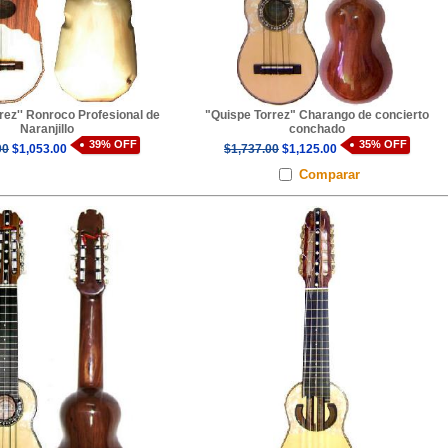
rez'' Ronroco Profesional de
"Quispe Torrez" Charango de concierto
Naranjillo
conchado
39% OFF
35% OFF
00
$1,053.00
$1,737.00
$1,125.00
Comparar