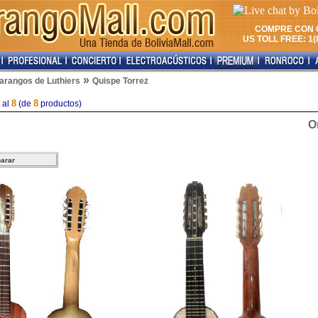
COMPRE CON 
US TOLL FREE: 1(8
»
arangos de Luthiers
Quispe Torrez
8
8
al
(de
productos)
O