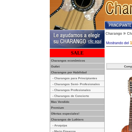
»
Charango
Ch
1
Mostrando del
SALE
Charangos económicos
Outlet
Charangos por Habilidad
- Charangos para Principiantes
- Charangos Semi- Profesionales
- Charangos Profesionales
- Charangos de Concierto
Mas Vendido
Premium
Ofertas especiales!
Charangos de Luthiers
- Aruquipa
- Mario Figueroa