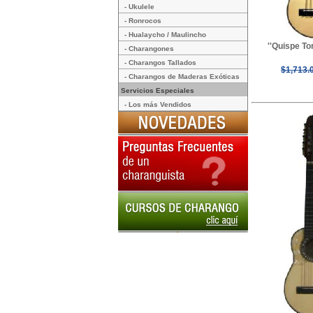
- Ukulele
- Ronrocos
- Hualaycho / Maulincho
''Quispe To
- Charangones
- Charangos Tallados
$1,713.
- Charangos de Maderas Exóticas
Servicios Especiales
- Los más Vendidos