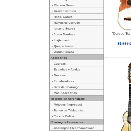
- Clarken Orosco
- Grover Cerrudo
- Hnos. Garcia
- Humberto Cerrudo
- Ignacio Suarez
'Quispe Tor
- Jorge Martinez
- Llajtamasi
$1,737.
- Quispe Torrez
- Waldo Panozo
Accesorios
- Cuerdas
- Estuches y fundas
- Métodos
- Ecualizadores
- Sets de Charango
- Más Accesorios
Métodos de Aprendizaje
- Métodos (Impresos)
- Banco de Tablaturas
- Cursos Online
Charangos Especiales
- Charangos Electroacústicos