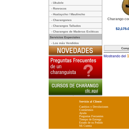
- Ukulele
- Ronrocos
- Hualaycho / Maulincho
Charango con
- Charangones
- Charangos Tallados
$2,175.
- Charangos de Maderas Exóticas
Servicios Especiales
- Los más Vendidos
1
Mostrando del
Servicio al Cliente
Cambios y Devoluciones
Contáctenos
Ayuda
Preguntas Frecuentes
Tiempo de Entrega
Estado de su Pedido
Mi Cuenta