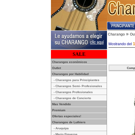
»
Charango
Out
1
Mostrando del
SALE
Charangos económicos
Outlet
Charangos por Habilidad
- Charangos para Principiantes
- Charangos Semi- Profesionales
- Charangos Profesionales
- Charangos de Concierto
Mas Vendido
Premium
Ofertas especiales!
Charangos de Luthiers
- Aruquipa
- Mario Figueroa