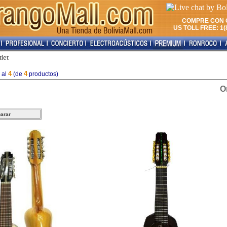
COMPRE CON 
US TOLL FREE: 1(8
let
4
4
al
(de
productos)
O