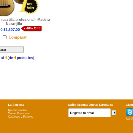
 pastilla profesional - Madera
Naranjillo
40% OFF
00
$1,307.00
Comparar
4
4
al
(de
productos)
La Empresa
Recibe Nuestras Ofertas Especiales!
Mant
Quiénes Somos
Ventas Mayoristas
Catálogos y Folletos
US To