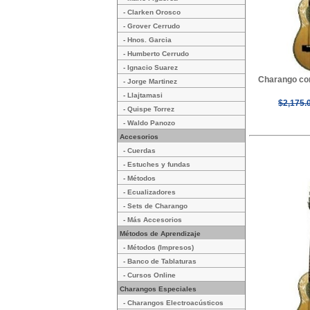
- Clarken Orosco
- Grover Cerrudo
- Hnos. Garcia
- Humberto Cerrudo
- Ignacio Suarez
Charango con
- Jorge Martinez
- Llajtamasi
$2,175.
- Quispe Torrez
- Waldo Panozo
Accesorios
- Cuerdas
- Estuches y fundas
- Métodos
- Ecualizadores
- Sets de Charango
- Más Accesorios
Métodos de Aprendizaje
- Métodos (Impresos)
- Banco de Tablaturas
- Cursos Online
Charangos Especiales
- Charangos Electroacústicos