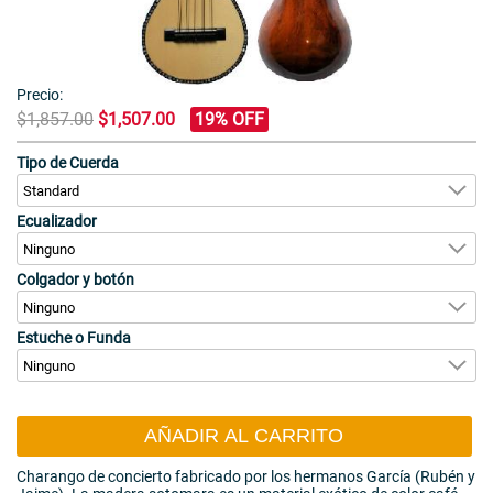
Precio:
$1,857.00
$1,507.00
19% OFF
Tipo de Cuerda
Ecualizador
Colgador y botón
Estuche o Funda
AÑADIR AL CARRITO
Charango de concierto fabricado por los hermanos García (Rubén y