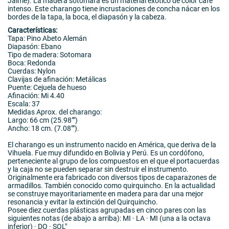
Jaime). La madera sotomara es un material exótico de color café
intenso. Este charango tiene incrustaciones de concha nácar en los
bordes de la tapa, la boca, el diapasón y la cabeza.
Características:
Tapa: Pino Abeto Alemán
Diapasón: Ebano
Tipo de madera: Sotomara
Boca: Redonda
Cuerdas: Nylon
Clavijas de afinación: Metálicas
Puente: Cejuela de hueso
Afinación: Mi 4.40
Escala: 37
Medidas Aprox. del charango:
Largo: 66 cm (25.98"")
Ancho: 18 cm. (7.08"").
El charango es un instrumento nacido en América, que deriva de la
Vihuela. Fue muy difundido en Bolivia y Perú. Es un cordófono,
perteneciente al grupo de los compuestos en el que el portacuerdas
y la caja no se pueden separar sin destruir el instrumento.
Originalmente era fabricado con diversos tipos de caparazones de
armadillos. También conocido como quirquincho. En la actualidad
se construye mayoritariamente en madera para dar una mejor
resonancia y evitar la extinción del Quirquincho.
Posee diez cuerdas plásticas agrupadas en cinco pares con las
siguientes notas (de abajo a arriba): MI · LA · MI (una a la octava
inferior) · DO · SOL"