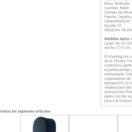
Boca: Redonda
Cuerdas: Nylon
Clavijas de afin
Puente: Cejuela
Caracteristicas:
Escala: 37
Afinacion: Mi (De
Medidas Aprox. 
Largo: 66 cm (25
Ancho: 17.5 cm. 
El charango es u
de la Vihuela. F
cordofono, perte
el portacuerdas y
instrumento. Ori
caparazones de 
quirquincho. En 
madera para dar 
Quirquincho. Po
pares con las sig
(una a la octava 
rimos los siguientes artículos