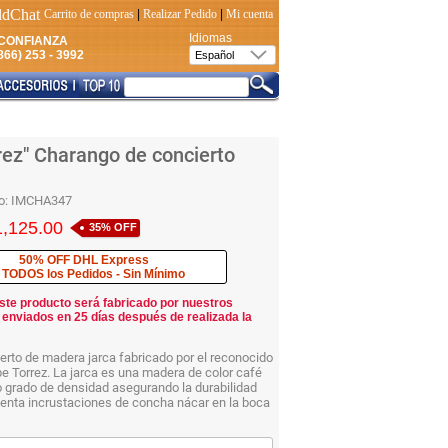
Carrito de compras
|
Realizar Pedido
|
Mi cuenta
Idiomas
CONFIANZA
66) 253 - 3992
rez" Charango de concierto
o:
IMCHA347
1,125.00
35% OFF
50% OFF DHL Express
 TODOS los Pedidos - Sin Mínimo
ste producto será fabricado por nuestros
 enviados en 25 días después de realizada la
rto de madera jarca fabricado por el reconocido
pe Torrez. La jarca es una madera de color café
o grado de densidad asegurando la durabilidad
senta incrustaciones de concha nácar en la boca