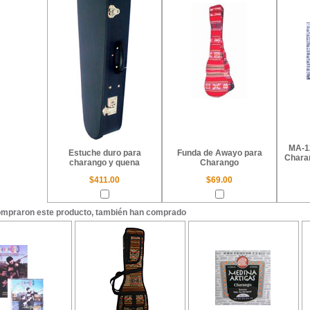
MA-1
Estuche duro para
Funda de Awayo para
Chara
charango y quena
Charango
$411.00
$69.00
ompraron este producto, también han comprado