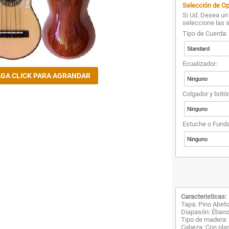
Selección de Op
Si Ud. Desea un 
seleccione las 
Tipo de Cuerda:
Ecualizador:
Colgador y botó
Estuche o Funda
Caracteristicas:
Tapa: Pino Abet
Diapasón: Éban
Tipo de madera:
Cabeza: Con pla