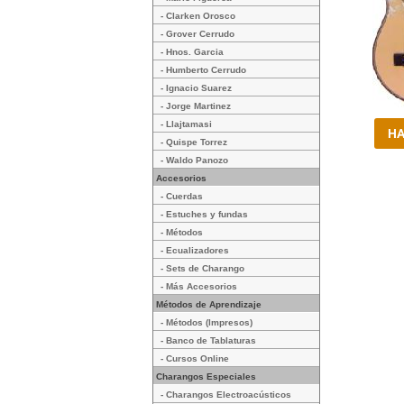
- Clarken Orosco
- Grover Cerrudo
- Hnos. Garcia
- Humberto Cerrudo
- Ignacio Suarez
- Jorge Martinez
- Llajtamasi
- Quispe Torrez
- Waldo Panozo
Accesorios
- Cuerdas
- Estuches y fundas
- Métodos
- Ecualizadores
- Sets de Charango
- Más Accesorios
Métodos de Aprendizaje
- Métodos (Impresos)
- Banco de Tablaturas
- Cursos Online
Charangos Especiales
- Charangos Electroacústicos