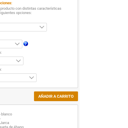
ciones:
producto con distintas características
siguientes opciones:
n:
:
o blanco
o
 Jarca
queta de ébano