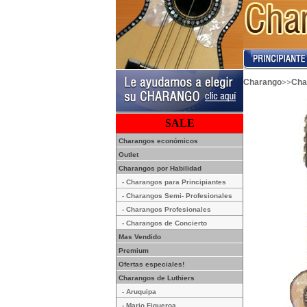
>>
Charango
Cha
SALE
Charangos económicos
Outlet
Charangos por Habilidad
- Charangos para Principiantes
- Charangos Semi- Profesionales
- Charangos Profesionales
- Charangos de Concierto
Mas Vendido
Premium
Ofertas especiales!
Charangos de Luthiers
- Aruquipa
- Mario Figueroa