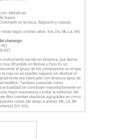
acion: Metalicas
 de hueso
 Conchado en la boca, diapasón y cabeza
 notas bajas a notas altas: Sol, Do, Mi, La, Mi)
del charango:
.98')
(6.82')
n instrumento nacido en America, que deriva
ue muy difundido en Bolivia y Peru Es un
neciente al grupo de los compuestos en el que
 la caja no se pueden separar sin destruir el
ginalmente era fabricado con diversos tipos de
armadillos. Tambien conocido como
la actualidad se construye mayoritariamente en
una mejor resonancia y evitar la extincion del
see diez cuerdas plasticas agrupadas en cinco
uientes notas (de abajo a arriba): MI, LA, MI
inferior) DO, SOL.