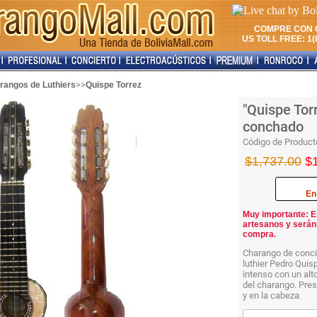
COMPRE CON 
US TOLL FREE: 1(8
>>
rangos de Luthiers
Quispe Torrez
"Quispe Tor
conchado
Código de Product
$1,737.00
$
En
Muy importante: E
artesanos y serán
compra.
Charango de concie
luthier Pedro Quis
intenso con un alt
del charango. Pre
y en la cabeza.