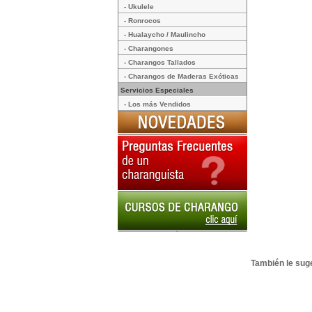
- Ukulele
- Ronrocos
- Hualaycho / Maulincho
- Charangones
- Charangos Tallados
- Charangos de Maderas Exóticas
Servicios Especiales
- Los más Vendidos
También le suge