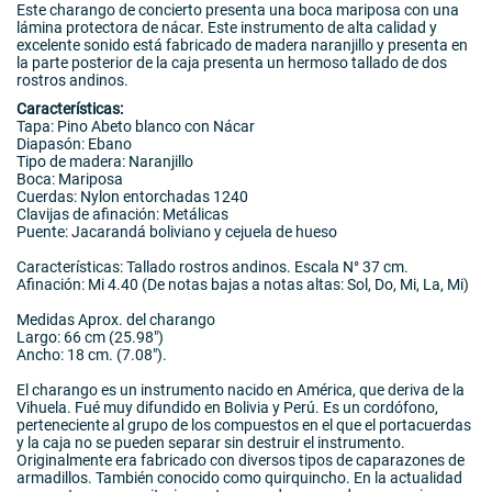
Este charango de concierto presenta una boca mariposa con una
lámina protectora de nácar. Este instrumento de alta calidad y
excelente sonido está fabricado de madera naranjillo y presenta en
la parte posterior de la caja presenta un hermoso tallado de dos
rostros andinos.
Características:
Tapa: Pino Abeto blanco con Nácar
Diapasón: Ebano
Tipo de madera: Naranjillo
Boca: Mariposa
Cuerdas: Nylon entorchadas 1240
Clavijas de afinación: Metálicas
Puente: Jacarandá boliviano y cejuela de hueso
Características: Tallado rostros andinos. Escala N° 37 cm.
Afinación: Mi 4.40 (De notas bajas a notas altas: Sol, Do, Mi, La, Mi)
Medidas Aprox. del charango
Largo: 66 cm (25.98")
Ancho: 18 cm. (7.08").
El charango es un instrumento nacido en América, que deriva de la
Vihuela. Fué muy difundido en Bolivia y Perú. Es un cordófono,
perteneciente al grupo de los compuestos en el que el portacuerdas
y la caja no se pueden separar sin destruir el instrumento.
Originalmente era fabricado con diversos tipos de caparazones de
armadillos. También conocido como quirquincho. En la actualidad