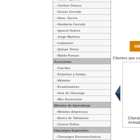
- Clarken Orosco
- Grover Cerrudo
- Hnos. Garcia
- Humberto Cerrudo
- Ignacio Suarez
- Jorge Martinez
- Llajtamasi
- Quispe Torrez
- Waldo Panozo
Clientes que c
Accesorios
- Cuerdas
- Estuches y fundas
- Métodos
- Ecualizadores
- Sets de Charango
- Más Accesorios
Métodos de Aprendizaje
- Métodos (Impresos)
Charan
- Banco de Tablaturas
Armadi
- Cursos Online
Charangos Especiales
- Charangos Electroacústicos