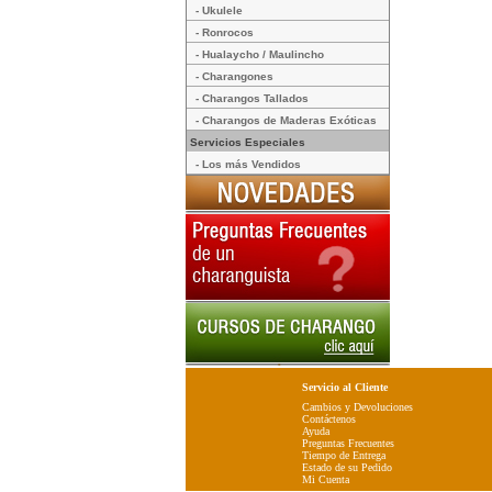
- Ukulele
- Ronrocos
- Hualaycho / Maulincho
- Charangones
- Charangos Tallados
- Charangos de Maderas Exóticas
Servicios Especiales
- Los más Vendidos
Servicio al Cliente
Cambios y Devoluciones
Contáctenos
Ayuda
Preguntas Frecuentes
Tiempo de Entrega
Estado de su Pedido
Mi Cuenta