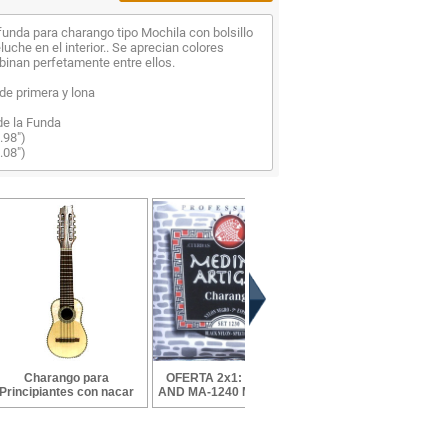
unda para charango tipo Mochila con bolsillo
eluche en el interior.. Se aprecian colores
inan perfetamente entre ellos.
de primera y lona
de la Funda
.98")
.08")
Charango para
OFERTA 2x1: MA-1230
Ronroco Electroacúst
Principiantes con nacar
AND MA-1240 Medina A...
Profesional de M...