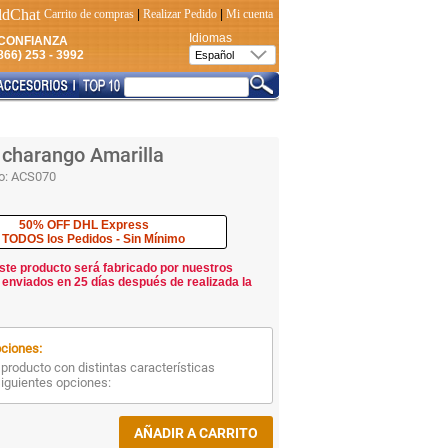
Carrito de compras
|
Realizar Pedido
|
Mi cuenta
Idiomas
CONFIANZA
66) 253 - 3992
 charango Amarilla
o:
ACS070
50% OFF DHL Express
 TODOS los Pedidos - Sin Mínimo
ste producto será fabricado por nuestros
 enviados en 25 días después de realizada la
ciones:
producto con distintas características
siguientes opciones: