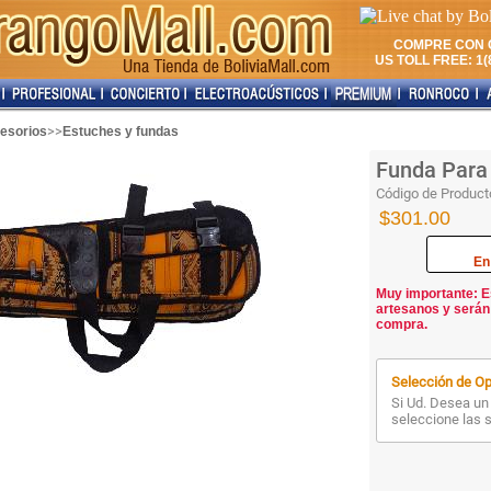
COMPRE CON 
US TOLL FREE: 1(8
>>
esorios
Estuches y fundas
Funda Para
Código de Product
$301.00
En
Muy importante: E
artesanos y serán
compra.
Selección de Op
Si Ud. Desea un 
seleccione las 