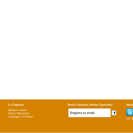
La Empresa
Recibe Nuestras Ofertas Especiales!
Mant
Quiénes Somos
Ventas Mayoristas
Catálogos y Folletos
US To