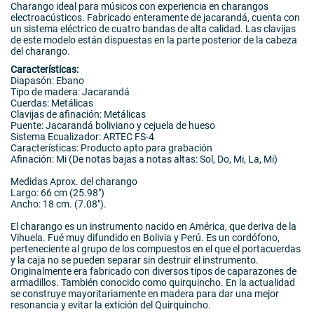
Charango ideal para músicos con experiencia en charangos
electroacústicos. Fabricado enteramente de jacarandá, cuenta con
un sistema eléctrico de cuatro bandas de alta calidad. Las clavijas
de este modelo están dispuestas en la parte posterior de la cabeza
del charango.
Características:
Diapasón: Ebano
Tipo de madera: Jacarandá
Cuerdas: Metálicas
Clavijas de afinación: Metálicas
Puente: Jacarandá boliviano y cejuela de hueso
Sistema Ecualizador: ARTEC FS-4
Características: Producto apto para grabación
Afinación: Mi (De notas bajas a notas altas: Sol, Do, Mi, La, Mi)
Medidas Aprox. del charango
Largo: 66 cm (25.98")
Ancho: 18 cm. (7.08").
El charango es un instrumento nacido en América, que deriva de la
Vihuela. Fué muy difundido en Bolivia y Perú. Es un cordófono,
perteneciente al grupo de los compuestos en el que el portacuerdas
y la caja no se pueden separar sin destruir el instrumento.
Originalmente era fabricado con diversos tipos de caparazones de
armadillos. También conocido como quirquincho. En la actualidad
se construye mayoritariamente en madera para dar una mejor
resonancia y evitar la extición del Quirquincho.