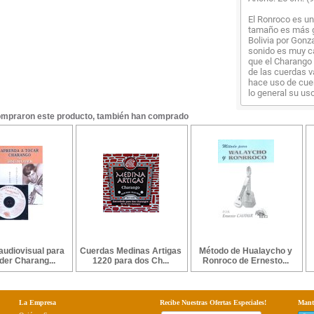
El Ronroco es un
tamaño es más g
Bolivia por Gonz
sonido es muy ca
que el Charango 
de las cuerdas v
hace uso de cuer
lo general su u
ompraron este producto, también han comprado
audiovisual para
Cuerdas Medinas Artigas
Método de Hualaycho y
der Charang...
1220 para dos Ch...
Ronroco de Ernesto...
La Empresa
Recibe Nuestras Ofertas Especiales!
Mant