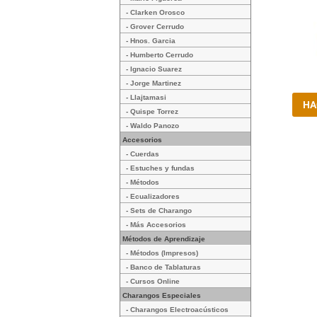
- Clarken Orosco
- Grover Cerrudo
- Hnos. Garcia
- Humberto Cerrudo
- Ignacio Suarez
- Jorge Martinez
- Llajtamasi
- Quispe Torrez
- Waldo Panozo
Accesorios
- Cuerdas
- Estuches y fundas
- Métodos
- Ecualizadores
- Sets de Charango
- Más Accesorios
Métodos de Aprendizaje
- Métodos (Impresos)
- Banco de Tablaturas
- Cursos Online
Charangos Especiales
- Charangos Electroacústicos