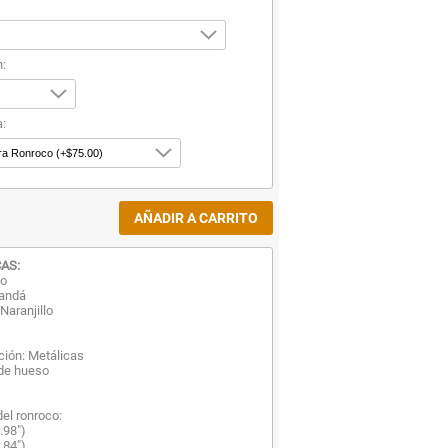
n:
:
AS:
co
randá
Naranjillo
ación: Metálicas
 de hueso
el ronroco:
.98")
.84").