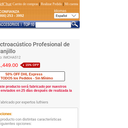
Carrito de compras
|
Realizar Pedido
|
Mi cuenta
Idiomas
CONFIANZA
66) 253 - 3992
ctroacústico Profesional de
njillo
o:
IMCHA512
1,449.00
15% OFF
50% OFF DHL Express
 TODOS los Pedidos - Sin Mínimo
ste producto será fabricado por nuestros
 enviados en 25 días después de realizada la
fabricado por expertos luthiers
ciones:
producto con distintas características
siguientes opciones: