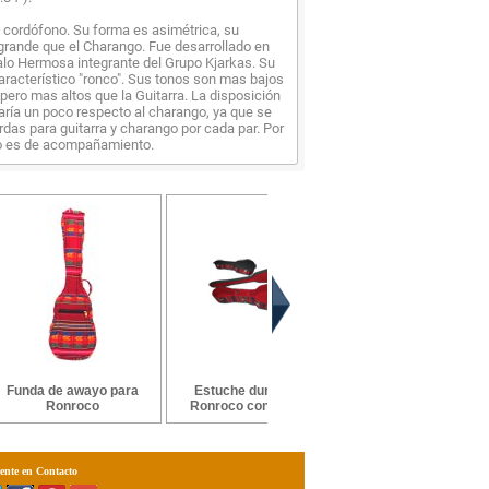
 cordófono. Su forma es asimétrica, su
rande que el Charango. Fue desarrollado en
alo Hermosa integrante del Grupo Kjarkas. Su
racterístico "ronco". Sus tonos son mas bajos
pero mas altos que la Guitarra. La disposición
aría un poco respecto al charango, ya que se
das para guitarra y charango por cada par. Por
so es de acompañamiento.
Funda de awayo para
Estuche duro para
MA-1230 Cuerdas pa
Ronroco
Ronroco con awayo
Charango Medina Art.
ente en Contacto