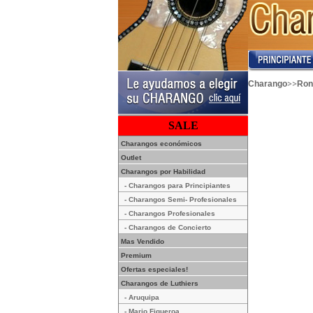
>>
Charango
Ron
SALE
Charangos económicos
Outlet
Charangos por Habilidad
- Charangos para Principiantes
- Charangos Semi- Profesionales
- Charangos Profesionales
- Charangos de Concierto
Mas Vendido
Premium
Ofertas especiales!
Charangos de Luthiers
- Aruquipa
- Mario Figueroa