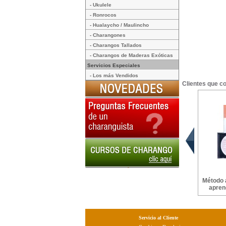
- Ukulele
- Ronrocos
- Hualaycho / Maulincho
- Charangones
- Charangos Tallados
- Charangos de Maderas Exóticas
Servicios Especiales
- Los más Vendidos
Clientes que c
Método 
apren
Servicio al Cliente