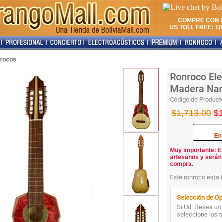
COMPRE CON 
US TOLL FREE: 1(8
rocos
Ronroco Ele
Madera Nara
Código de Product
$1,713.00
$
En
Muy importante: E
artesanos y serán
compra.
Este ronroco esta 
Selección de Op
Si Ud. Desea un 
seleccione las 