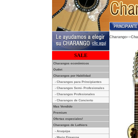
>>
Charango
Cha
SALE
Charangos económicos
Outlet
Charangos por Habilidad
- Charangos para Principiantes
- Charangos Semi- Profesionales
- Charangos Profesionales
- Charangos de Concierto
Mas Vendido
Premium
Ofertas especiales!
Charangos de Luthiers
- Aruquipa
- Mario Figueroa