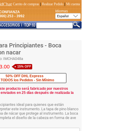
Carrito de compras
|
Realizar Pedido
|
Mi cuenta
Idiomas
CONFIANZA
66) 253 - 3992
ra Principiantes - Boca
on nacar
o:
IMCHA048a
3.00
15% OFF
50% OFF DHL Express
 TODOS los Pedidos - Sin Mínimo
ste producto será fabricado por nuestros
 enviados en 25 días después de realizada la
cipiantes ideal para quienes que están
rpretar este instrumento. La tapa de pino blanco
a de nácar que protege al instrumento. La boca
mpleta el diseño de la cabeza en forma de ave