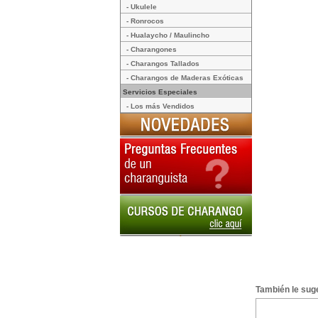
- Ukulele
- Ronrocos
- Hualaycho / Maulincho
- Charangones
- Charangos Tallados
- Charangos de Maderas Exóticas
Servicios Especiales
- Los más Vendidos
También le suge