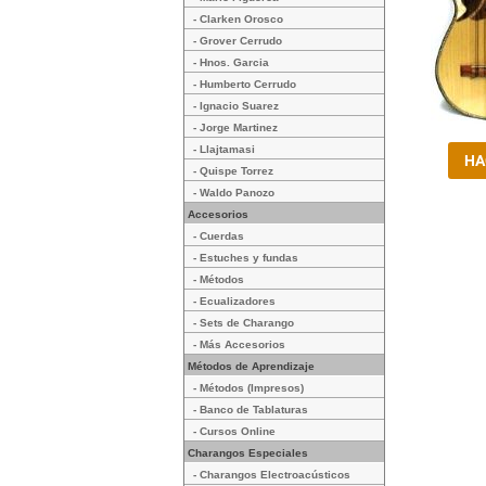
- Clarken Orosco
- Grover Cerrudo
- Hnos. Garcia
- Humberto Cerrudo
- Ignacio Suarez
- Jorge Martinez
- Llajtamasi
- Quispe Torrez
- Waldo Panozo
Accesorios
- Cuerdas
- Estuches y fundas
- Métodos
- Ecualizadores
- Sets de Charango
- Más Accesorios
Métodos de Aprendizaje
- Métodos (Impresos)
- Banco de Tablaturas
- Cursos Online
Charangos Especiales
- Charangos Electroacústicos