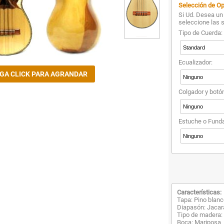
Selección de Op
Si Ud. Desea un 
seleccione las 
Tipo de Cuerda:
Ecualizador:
Colgador y botó
Estuche o Funda
Características:
Tapa: Pino blan
Diapasón: Jaca
Tipo de madera: N
Boca: Mariposa