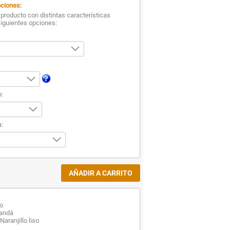
ciones:
producto con distintas características
siguientes opciones:
n:
:
co
randá
aranjillo liso