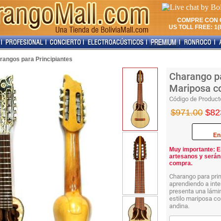
COMPRE CON 
US TOLL FREE: 1(8
rangos para Principiantes
Charango pa
Mariposa c
Código de Product
$971.00
$82
En
Muy importante: E
artesanos y serán
compra.
Charango para prin
aprendiendo a inte
presenta una lámin
estilo mariposa co
andina.