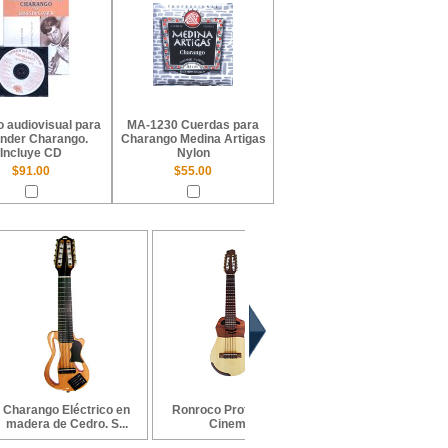
 audiovisual para
MA-1230 Cuerdas para
nder Charango.
Charango Medina Artigas
Incluye CD
Nylon
$91.00
$55.00
Charango Eléctrico en
Ronroco Profesional
Charango electroacús
madera de Cedro. S...
Cinema
de concierto Vi...