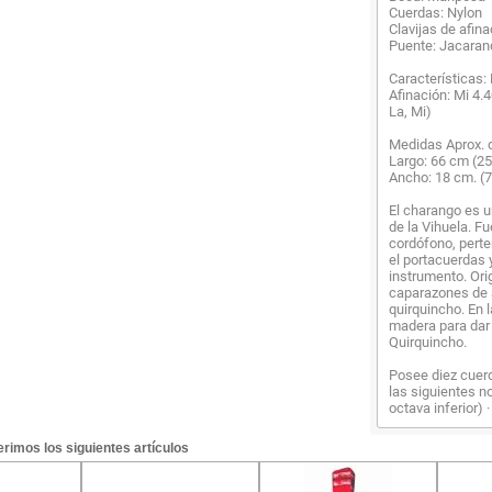
Cuerdas: Nylon
Clavijas de afin
Puente: Jacarand
Características:
Afinación: Mi 4.4
La, Mi)
Medidas Aprox. 
Largo: 66 cm (25
Ancho: 18 cm. (7
El charango es u
de la Vihuela. Fu
cordófono, perte
el portacuerdas y
instrumento. Ori
caparazones de 
quirquincho. En 
madera para dar 
Quirquincho.
Posee diez cuer
las siguientes no
octava inferior) 
rimos los siguientes artículos