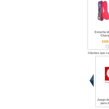
Estuche d
Chara
$385
Clientes que c
Juego d
para d