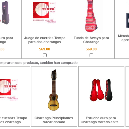
Método
uro para
Juego de cuerdas Tempo
Funda de Awayo para
apre
ngo
para dos charangos
Charango
.00
$69.00
$69.00
ompraron este producto, también han comprado
e cuerdas Tempo
Charango Principiantes
Estuche duro para
os charango...
Nacar dorado
Charango forrado en te...