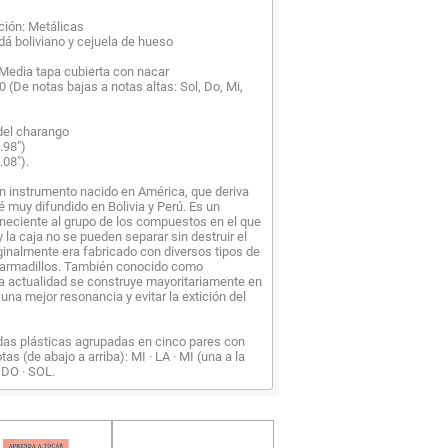
ación: Metálicas
á boliviano y cejuela de hueso
 Media tapa cubierta con nacar
0 (De notas bajas a notas altas: Sol, Do, Mi,
del charango
.98")
.08").
n instrumento nacido en América, que deriva
é muy difundido en Bolivia y Perú. Es un
neciente al grupo de los compuestos en el que
 la caja no se pueden separar sin destruir el
ginalmente era fabricado con diversos tipos de
armadillos. También conocido como
la actualidad se construye mayoritariamente en
una mejor resonancia y evitar la extición del
das plásticas agrupadas en cinco pares con
tas (de abajo a arriba): MI · LA · MI (una a la
· DO · SOL.