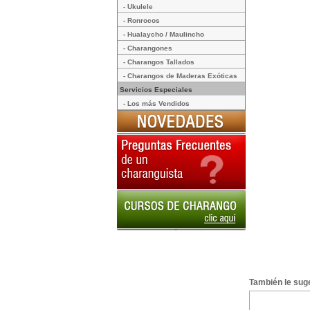
- Ukulele
- Ronrocos
- Hualaycho / Maulincho
- Charangones
- Charangos Tallados
- Charangos de Maderas Exóticas
Servicios Especiales
- Los más Vendidos
También le suge