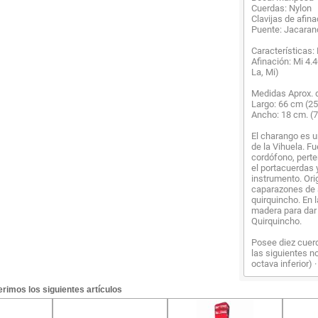
Cuerdas: Nylon
Clavijas de afin
Puente: Jacarand
Características:
Afinación: Mi 4.4
La, Mi)
Medidas Aprox. 
Largo: 66 cm (25
Ancho: 18 cm. (7
El charango es u
de la Vihuela. Fu
cordófono, perte
el portacuerdas y
instrumento. Ori
caparazones de 
quirquincho. En 
madera para dar 
Quirquincho.
Posee diez cuer
las siguientes no
octava inferior) 
rimos los siguientes artículos