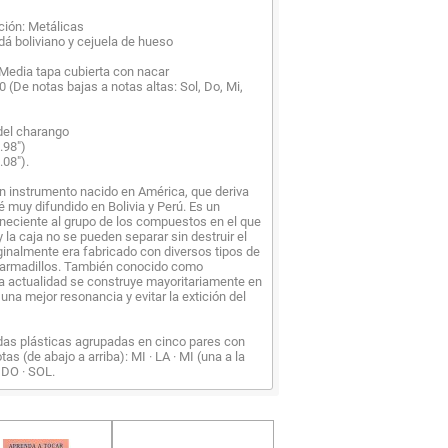
ación: Metálicas
á boliviano y cejuela de hueso
 Media tapa cubierta con nacar
0 (De notas bajas a notas altas: Sol, Do, Mi,
del charango
.98")
.08").
n instrumento nacido en América, que deriva
é muy difundido en Bolivia y Perú. Es un
neciente al grupo de los compuestos en el que
 la caja no se pueden separar sin destruir el
ginalmente era fabricado con diversos tipos de
armadillos. También conocido como
la actualidad se construye mayoritariamente en
una mejor resonancia y evitar la extición del
das plásticas agrupadas en cinco pares con
tas (de abajo a arriba): MI · LA · MI (una a la
· DO · SOL.