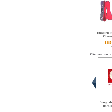
Estuche d
Chara
$385
Clientes que c
Juego d
para d