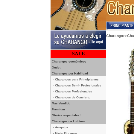
>>
Charango
Cha
SALE
Charangos económicos
Outlet
Charangos por Habilidad
- Charangos para Principiantes
- Charangos Semi- Profesionales
- Charangos Profesionales
- Charangos de Concierto
Mas Vendido
Premium
Ofertas especiales!
Charangos de Luthiers
- Aruquipa
- Mario Figueroa