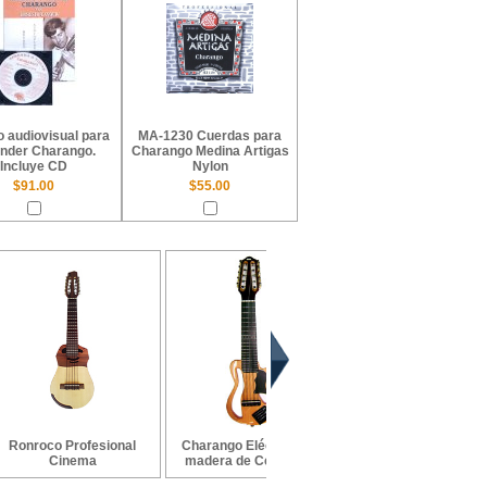
 audiovisual para
MA-1230 Cuerdas para
nder Charango.
Charango Medina Artigas
Incluye CD
Nylon
$91.00
$55.00
Ronroco Profesional
Charango Eléctrico en
Charango electroacús
Cinema
madera de Cedro. S...
de concierto Vi...