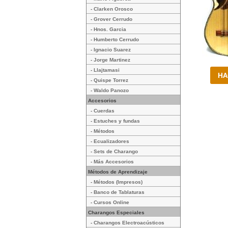
- Clarken Orosco
- Grover Cerrudo
- Hnos. Garcia
- Humberto Cerrudo
- Ignacio Suarez
- Jorge Martinez
- Llajtamasi
- Quispe Torrez
- Waldo Panozo
Accesorios
- Cuerdas
- Estuches y fundas
- Métodos
- Ecualizadores
- Sets de Charango
- Más Accesorios
Métodos de Aprendizaje
- Métodos (Impresos)
- Banco de Tablaturas
- Cursos Online
Charangos Especiales
- Charangos Electroacústicos