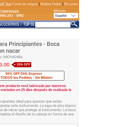
Carrito de compras
|
Realizar Pedido
|
Mi cuenta
Idiomas
CONFIANZA
66) 253 - 3992
ra Principiantes - Boca
on nacar
o:
IMCHA048a
3.00
15% OFF
50% OFF DHL Express
 TODOS los Pedidos - Sin Mínimo
ste producto será fabricado por nuestros
 enviados en 25 días después de realizada la
cipiantes ideal para quienes que están
rpretar este instrumento. La tapa de pino blanco
a de nácar que protege al instrumento. La boca
mpleta el diseño de la cabeza en forma de ave