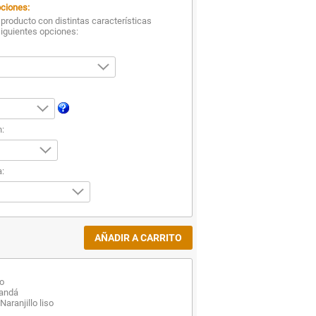
ciones:
producto con distintas características
siguientes opciones:
n:
:
co
randá
aranjillo liso