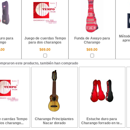
Método
uro para
Juego de cuerdas Tempo
Funda de Awayo para
apre
ngo
para dos charangos
Charango
.00
$69.00
$69.00
ompraron este producto, también han comprado
e cuerdas Tempo
Charango Principiantes
Estuche duro para
os charango...
Nacar dorado
Charango forrado en te...