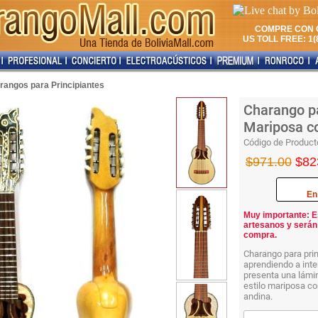
COMPRE CON 
US TOLL FREE: 1(8
rangos para Principiantes
Charango pa
Mariposa c
Código de Product
$971.00
$82
En
Muy importante: E
artesanos y serán
compra.
Charango para prin
aprendiendo a inte
presenta una lámin
estilo mariposa co
andina.