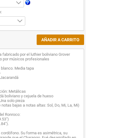
n:
 fabricado por el luthier boliviano Grover
do por músicos profesionales
 blanco. Media tapa
o
 Jacarandá
ación: Metálicas
á boliviano y cejuela de hueso
 Una solo pieza
 notas bajas a notas altas: Sol, Do, Mi, La, Mi)
del Ronroco:
9.53")
.84").
 cordófono. Su forma es asimétrica, su
rande que el Charango. Fué desarrollado en