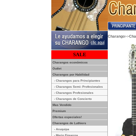
>>
Charango
Cha
SALE
Charangos económicos
Outlet
Charangos por Habilidad
- Charangos para Principiantes
- Charangos Semi- Profesionales
- Charangos Profesionales
- Charangos de Concierto
Mas Vendido
Premium
Ofertas especiales!
Charangos de Luthiers
- Aruquipa
- Mario Figueroa