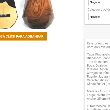
Colgador y botó
Este ronroco esta
Cerrudo y avala
Tapa: Pino abeto
Diapasón: Eban
Tipo de madera:
Boca: Ovalado
Cuerdas: Nylon
Clavijas de afin
Puente: Jacarand
Características:
Afinación: Mi (De
Medidas Aprox. 
Largo: 75 cm. (2
Ancho: 25 cm. (9
El Ronroco es un
tamaño es más g