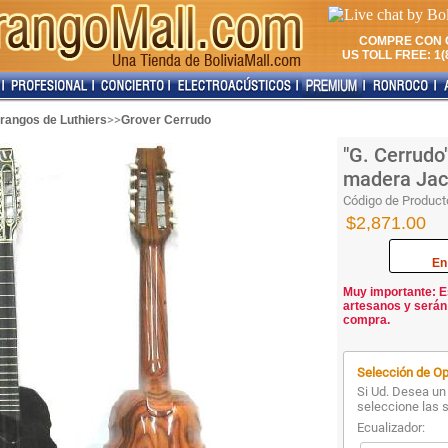
COMPRE CON 
US TOLL FREE: 1(8
>>
rangos de Luthiers
Grover Cerrudo
"G. Cerrudo
madera Jac
Código de Product
$2,871.00
En
Muy importante: E
artesanos y serán
compra.
Selección de Op
Si Ud. Desea un 
seleccione las 
Ecualizador: