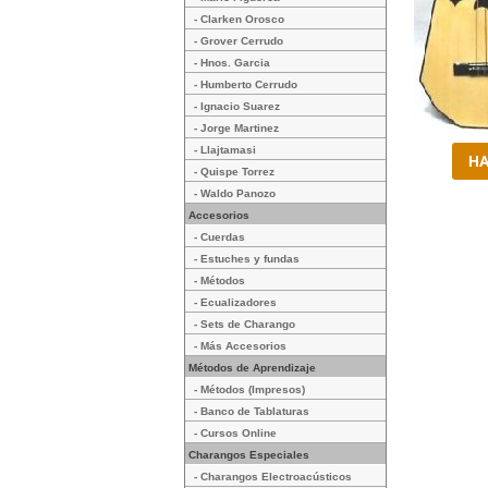
- Clarken Orosco
- Grover Cerrudo
- Hnos. Garcia
- Humberto Cerrudo
- Ignacio Suarez
- Jorge Martinez
- Llajtamasi
- Quispe Torrez
- Waldo Panozo
Accesorios
- Cuerdas
- Estuches y fundas
- Métodos
- Ecualizadores
- Sets de Charango
- Más Accesorios
Métodos de Aprendizaje
- Métodos (Impresos)
- Banco de Tablaturas
- Cursos Online
Charangos Especiales
- Charangos Electroacústicos