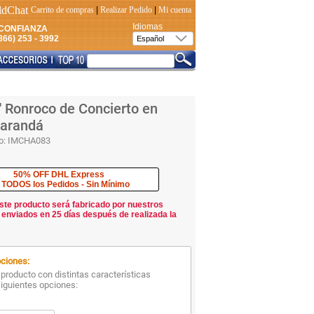
Carrito de compras
|
Realizar Pedido
|
Mi cuenta
Idiomas
CONFIANZA
66) 253 - 3992
" Ronroco de Concierto en
arandá
o:
IMCHA083
50% OFF DHL Express
 TODOS los Pedidos - Sin Mínimo
ste producto será fabricado por nuestros
 enviados en 25 días después de realizada la
ciones:
producto con distintas características
siguientes opciones: