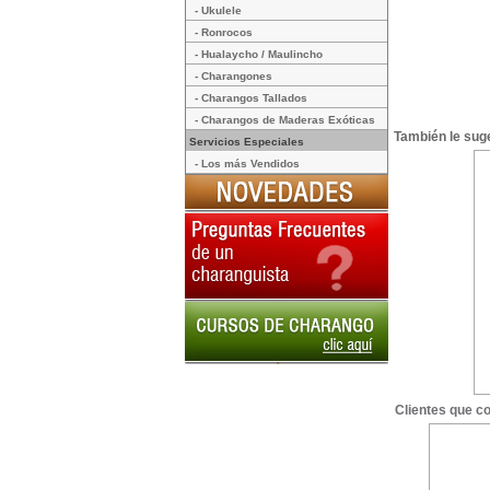
- Ukulele
- Ronrocos
- Hualaycho / Maulincho
- Charangones
- Charangos Tallados
- Charangos de Maderas Exóticas
También le suge
Servicios Especiales
- Los más Vendidos
Clientes que c