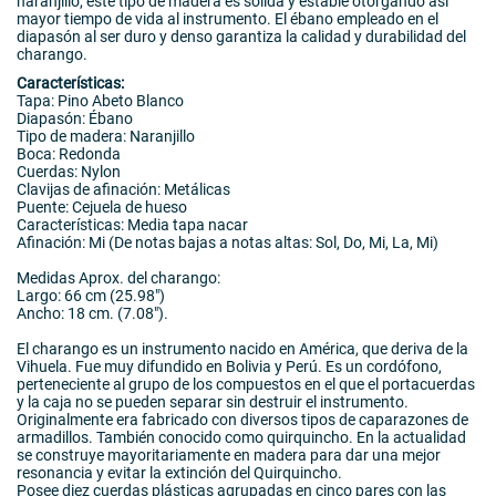
naranjillo, este tipo de madera es sólida y estable otorgando así
mayor tiempo de vida al instrumento. El ébano empleado en el
diapasón al ser duro y denso garantiza la calidad y durabilidad del
charango.
Características:
Tapa: Pino Abeto Blanco
Diapasón: Ébano
Tipo de madera: Naranjillo
Boca: Redonda
Cuerdas: Nylon
Clavijas de afinación: Metálicas
Puente: Cejuela de hueso
Características: Media tapa nacar
Afinación: Mi (De notas bajas a notas altas: Sol, Do, Mi, La, Mi)
Medidas Aprox. del charango:
Largo: 66 cm (25.98")
Ancho: 18 cm. (7.08").
El charango es un instrumento nacido en América, que deriva de la
Vihuela. Fue muy difundido en Bolivia y Perú. Es un cordófono,
perteneciente al grupo de los compuestos en el que el portacuerdas
y la caja no se pueden separar sin destruir el instrumento.
Originalmente era fabricado con diversos tipos de caparazones de
armadillos. También conocido como quirquincho. En la actualidad
se construye mayoritariamente en madera para dar una mejor
resonancia y evitar la extinción del Quirquincho.
Posee diez cuerdas plásticas agrupadas en cinco pares con las