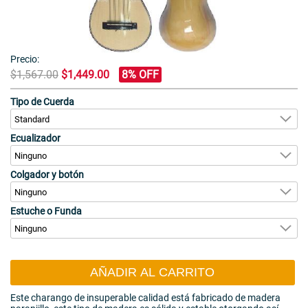
Precio:
$1,567.00
$1,449.00
8% OFF
Tipo de Cuerda
Ecualizador
Colgador y botón
Estuche o Funda
AÑADIR AL CARRITO
Este charango de insuperable calidad está fabricado de madera