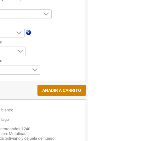
n:
:
o blanco
o
 Tago
entorchadas 1240
ación: Metálicas
á boliviano y cejuela de hueso