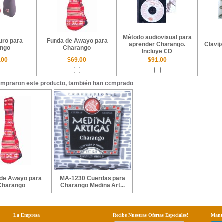
Método audiovisual para
uro para
Funda de Awayo para
aprender Charango.
Clavi
ngo
Charango
Incluye CD
.00
$69.00
$91.00
ompraron este producto, también han comprado
de Awayo para
MA-1230 Cuerdas para
Charango
Charango Medina Art...
La Empresa
Recibe Nuestras Ofertas Especiales!
Mant