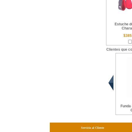
Estuche d
Chara
$385
Clientes que c
Funda 
Servicio al Cliente