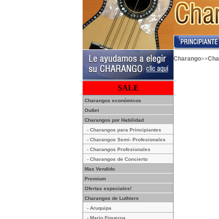
>>
Charango
Cha
SALE
Charangos económicos
Outlet
Charangos por Habilidad
- Charangos para Principiantes
- Charangos Semi- Profesionales
- Charangos Profesionales
- Charangos de Concierto
Mas Vendido
Premium
Ofertas especiales!
Charangos de Luthiers
- Aruquipa
- Mario Figueroa