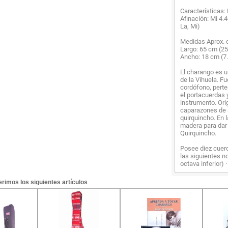
Características:
Afinación: Mi 4.4
La, Mi)
Medidas Aprox. 
Largo: 65 cm (25
Ancho: 18 cm (7.
El charango es u
de la Vihuela. Fu
cordófono, perte
el portacuerdas y
instrumento. Ori
caparazones de 
quirquincho. En 
madera para dar 
Quirquincho.
Posee diez cuer
las siguientes no
octava inferior) 
rimos los siguientes artículos