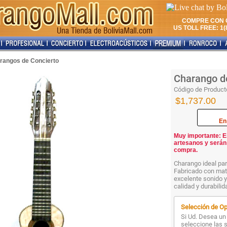
COMPRE CON 
US TOLL FREE: 1(8
rangos de Concierto
Charango d
Código de Product
$1,737.00
En
Muy importante: E
artesanos y serán
compra.
Charango ideal par
Fabricado con mate
excelente sonido y
calidad y durabilid
Selección de Op
Si Ud. Desea un 
seleccione las 