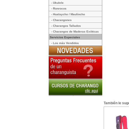
- Ukulele
- Ronrocos
- Hualaycho / Maulincho
- Charangones
- Charangos Tallados
- Charangos de Maderas Exóticas
Servicios Especiales
- Los más Vendidos
También le suge