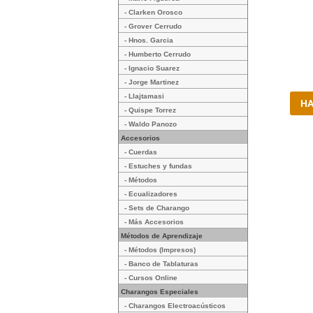
- Clarken Orosco
- Grover Cerrudo
- Hnos. Garcia
- Humberto Cerrudo
- Ignacio Suarez
- Jorge Martinez
- Llajtamasi
- Quispe Torrez
- Waldo Panozo
Accesorios
- Cuerdas
- Estuches y fundas
- Métodos
- Ecualizadores
- Sets de Charango
- Más Accesorios
Métodos de Aprendizaje
- Métodos (Impresos)
- Banco de Tablaturas
- Cursos Online
Charangos Especiales
- Charangos Electroacústicos