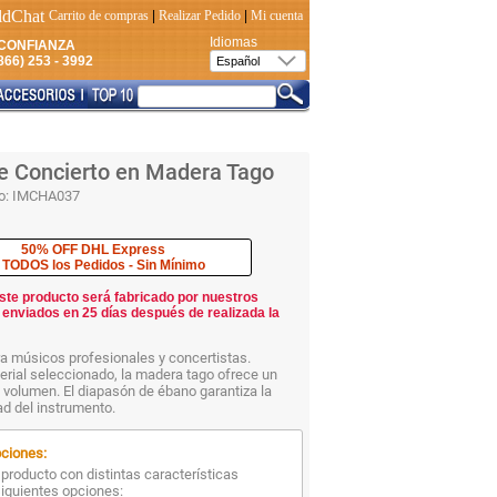
Carrito de compras
|
Realizar Pedido
|
Mi cuenta
Idiomas
CONFIANZA
66) 253 - 3992
e Concierto en Madera Tago
o:
IMCHA037
50% OFF DHL Express
 TODOS los Pedidos - Sin Mínimo
ste producto será fabricado por nuestros
 enviados en 25 días después de realizada la
a músicos profesionales y concertistas.
rial seleccionado, la madera tago ofrece un
 volumen. El diapasón de ébano garantiza la
ad del instrumento.
ciones:
producto con distintas características
siguientes opciones: