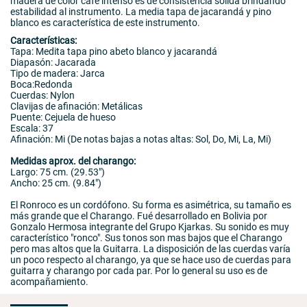
madera de color café intenso es de consistencia sólida brindando
estabilidad al instrumento. La media tapa de jacarandá y pino
blanco es característica de este instrumento.
Características:
Tapa: Medita tapa pino abeto blanco y jacarandá
Diapasón: Jacarada
Tipo de madera: Jarca
Boca:Redonda
Cuerdas: Nylon
Clavijas de afinación: Metálicas
Puente: Cejuela de hueso
Escala: 37
Afinación: Mi (De notas bajas a notas altas: Sol, Do, Mi, La, Mi)
Medidas aprox. del charango:
Largo: 75 cm. (29.53")
Ancho: 25 cm. (9.84")
El Ronroco es un cordófono. Su forma es asimétrica, su tamaño es
más grande que el Charango. Fué desarrollado en Bolivia por
Gonzalo Hermosa integrante del Grupo Kjarkas. Su sonido es muy
característico "ronco". Sus tonos son mas bajos que el Charango
pero mas altos que la Guitarra. La disposición de las cuerdas varía
un poco respecto al charango, ya que se hace uso de cuerdas para
guitarra y charango por cada par. Por lo general su uso es de
acompañamiento.