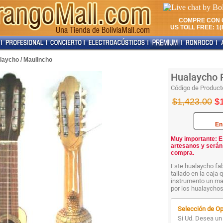
COMPRE CON 
US TOLL FREE: 1(8
laycho / Maulincho
Hualaycho P
Código de Product
$1,423.00
$
En
Muy importante: E
artesanos y serán
compra.
Este hualaycho fab
tallado en la caja
instrumento un mar
por los hualaychos
Selección de Op
Si Ud. Desea un 