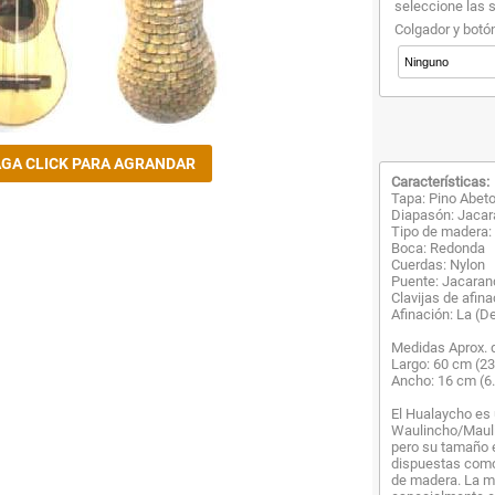
seleccione las 
Colgador y botó
Características:
Tapa: Pino Abet
Diapasón: Jaca
Tipo de madera: 
Boca: Redonda
Cuerdas: Nylon
Puente: Jacaran
Clavijas de afin
Afinación: La (De
Medidas Aprox. 
Largo: 60 cm (23
Ancho: 16 cm (6.
El Hualaycho es
Waulincho/Maulin
pero su tamaño 
dispuestas como
de madera. La ma