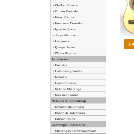
- Clarken Orosco
- Grover Cerrudo
- Hnos. Garcia
- Humberto Cerrudo
- Ignacio Suarez
- Jorge Martinez
- Llajtamasi
- Quispe Torrez
- Waldo Panozo
Accesorios
- Cuerdas
- Estuches y fundas
- Métodos
- Ecualizadores
- Sets de Charango
- Más Accesorios
Métodos de Aprendizaje
- Métodos (Impresos)
- Banco de Tablaturas
- Cursos Online
Charangos Especiales
- Charangos Electroacústicos