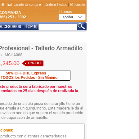
Carrito de compras
|
Realizar Pedido
|
Mi cuenta
Idiomas
CONFIANZA
66) 253 - 3992
rofesional - Tallado Armadillo
o:
IMCHA088
1,245.00
13% OFF
50% OFF DHL Express
 TODOS los Pedidos - Sin Mínimo
ste producto será fabricado por nuestros
 enviados en 25 días después de realizada la
ricado de una sola pieza de naranjillo tiene un
 que emula a un quirquincho. Esta madera le da al
avilloso sonido que supera el sonido producido
 de caparazón de armadillo.
ciones:
producto con distintas características