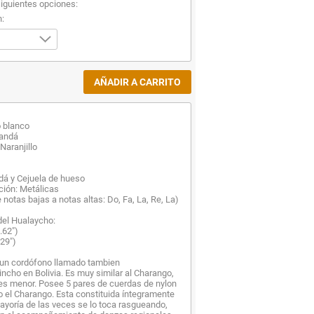
siguientes opciones:
n:
o blanco
randá
Naranjillo
dá y Cejuela de hueso
ación: Metálicas
 notas bajas a notas altas: Do, Fa, La, Re, La)
del Hualaycho:
.62")
29")
 un cordófono llamado tambien
cho en Bolivia. Es muy similar al Charango,
es menor. Posee 5 pares de cuerdas de nylon
 el Charango. Esta constituida íntegramente
yoría de las veces se lo toca rasgueando,