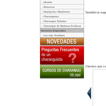
- Ukulele
- Ronrocos
- Hualaycho / Maulincho
También le suge
- Charangones
- Charangos Tallados
- Charangos de Maderas Exóticas
Servicios Especiales
- Los más Vendidos
Clientes que c