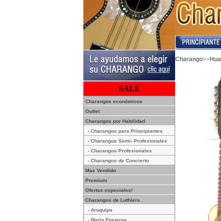
>>
Charango
Hua
SALE
Charangos económicos
Outlet
Charangos por Habilidad
- Charangos para Principiantes
- Charangos Semi- Profesionales
- Charangos Profesionales
- Charangos de Concierto
Mas Vendido
Premium
Ofertas especiales!
Charangos de Luthiers
- Aruquipa
- Mario Figueroa