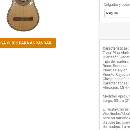
Colgador y botó
Características:
Tapa: Pino Abet
Diapasón: Jacar
Tipo de madera: 
Boca: Redonda
Cuerdas: Nylon
Puente: Cejuela
Clavijas de afin
Características:
Afinación: Mi 4.
Medidas Aprox. 
Largo: 55 cm (21
El Hualaycho es
Waulincho/Maulin
pero su tamaño 
dispuestas como
de madera. La ma