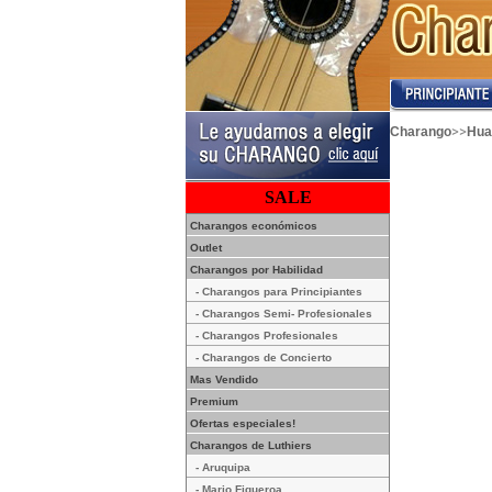
>>
Charango
Hua
SALE
Charangos económicos
Outlet
Charangos por Habilidad
- Charangos para Principiantes
- Charangos Semi- Profesionales
- Charangos Profesionales
- Charangos de Concierto
Mas Vendido
Premium
Ofertas especiales!
Charangos de Luthiers
- Aruquipa
- Mario Figueroa