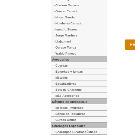
- Clarken Orosco
- Grover Cerrudo
- Hnos. Garcia
- Humberto Cerrudo
- Ignacio Suarez
- Jorge Martinez
- Llajtamasi
- Quispe Torrez
- Waldo Panozo
Accesorios
- Cuerdas
- Estuches y fundas
- Métodos
- Ecualizadores
- Sets de Charango
- Más Accesorios
Métodos de Aprendizaje
- Métodos (Impresos)
- Banco de Tablaturas
- Cursos Online
Charangos Especiales
- Charangos Electroacústicos