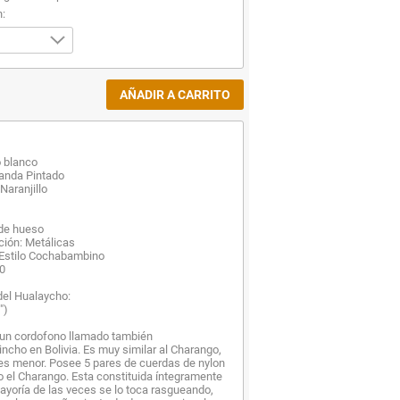
n:
o blanco
anda Pintado
Naranjillo
 de hueso
ación: Metálicas
 Estilo Cochabambino
40
del Hualaycho:
")
 un cordofono llamado también
cho en Bolivia. Es muy similar al Charango,
es menor. Posee 5 pares de cuerdas de nylon
 el Charango. Esta constituida íntegramente
yoría de las veces se lo toca rasgueando,