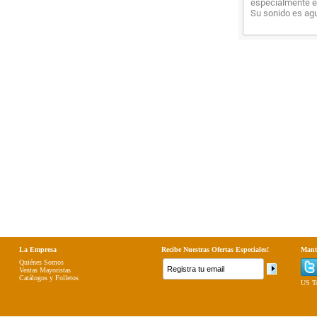
especialmente e
Su sonido es ag
La Empresa
Recibe Nuestras Ofertas Especiales!
Mant
Quiénes Somos
Ventas Mayoristas
Catálogos y Folletos
US To