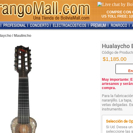
COMPRE CON 
US TOLL FREE: 1(8
laycho / Maulincho
Hualaycho 
Código de Product
$1,185.00
En
Muy importante: E
artesanos y serán
compra.
Para la fabricaci
naranjillo. La tapa
vetas delgadas. Es
instrumento.
Selección de Op
Si Ud. Desea un 
seleccione las 