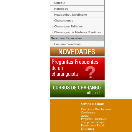
- Ukulele
- Ronrocos
- Hualaycho / Maulincho
- Charangones
- Charangos Tallados
- Charangos de Maderas Exóticas
Servicios Especiales
- Los más Vendidos
Servicio al Cliente
Cambios y Devoluciones
Contáctenos
Ayuda
Preguntas Frecuentes
Tiempo de Entrega
Estado de su Pedido
Mi Cuenta