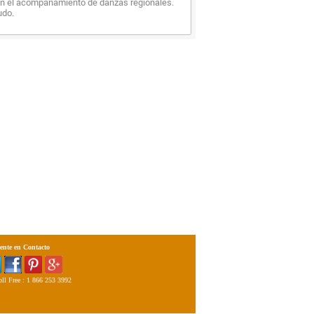
n el acompañamiento de danzas regionales.
udo.
ente en Contacto
ll Free : 1 866 253 3992