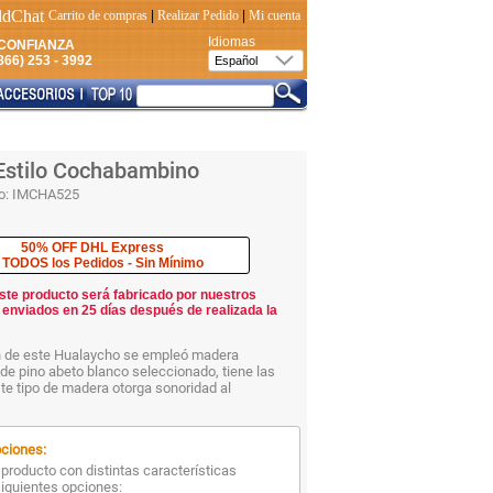
Carrito de compras
|
Realizar Pedido
|
Mi cuenta
Idiomas
CONFIANZA
66) 253 - 3992
Estilo Cochabambino
o:
IMCHA525
50% OFF DHL Express
 TODOS los Pedidos - Sin Mínimo
ste producto será fabricado por nuestros
 enviados en 25 días después de realizada la
ón de este Hualaycho se empleó madera
, de pino abeto blanco seleccionado, tiene las
te tipo de madera otorga sonoridad al
ciones:
producto con distintas características
siguientes opciones: