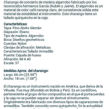
Charango de concierto de madera algarrobo fabricado por los
reconocidos hermanos García (Rubén y Jaime). El algarrobo es un
material de color café naranja claro, de consistencia sólida este
material da estabilidad al instrumento. Este charango tiene un
tallado quirquincho en la caja.
Características:
Tapa: Pino Abeto Alemán
Diapasón: Ebano
Tipo de madera: Algarrobo
Boca: Diseños geometricos
Cuerdas: Nylon
Clavijas de afinación: Metalicas
Caracterisricas:Tallado Armadillo
Puente: Cejuela de hueso
Afinación: Mi 4.40
Escala: 37
Medidas Aprox. del charango:
Largo: 66 cm (25.98"")
Ancho: 18 cm. (7.08"").
El charango es un instrumento nacido en América, que deriva de la
Vihuela. Fue muy difundido en Bolivia y Perú. Es un cordófono,
perteneciente al grupo de los compuestos en el que el portacuerdas
y la caja no se pueden separar sin destruir el instrumento.
Originalmente era fabricado con diversos tipos de caparazones de
armadillos. También conocido como quirquincho. En la actualidad